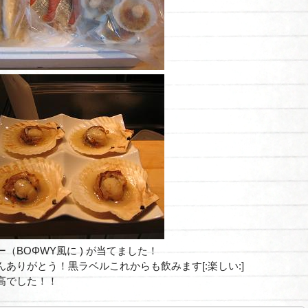
（BOΦWY風に ) が当てました！
んありがとう！黒ラベルこれからも飲みます[:楽しい:]
高でした！！