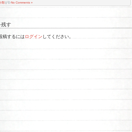
分類
|
No Comments »
を残す
投稿するには
ログイン
してください。