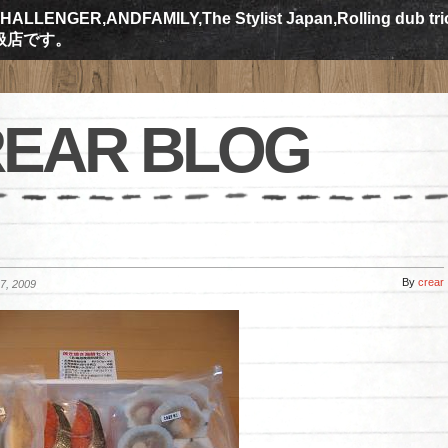
ALLENGER,ANDFAMILY,The Stylist Japan,Rolling dub tr
規取扱店です。
EAR BLOG
By
crear
, 2009