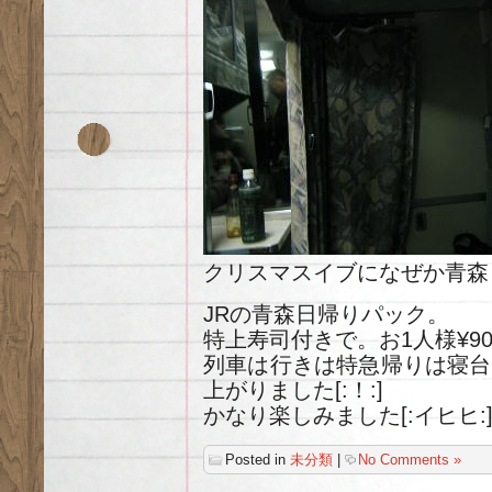
クリスマスイブになぜか青森
JRの青森日帰りパック。
特上寿司付きで。お1人様¥900
列車は行きは特急帰りは寝台
上がりました[:！:]
かなり楽しみました[:イヒヒ:
Posted in
未分類
|
No Comments »