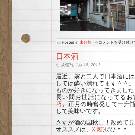
酒
Posted in
未分類
|
コメントを受け付け
蔵
は
日本酒
火曜日, 1月 18, 2011
最近、嫁と二人で日本酒には
しては酔い潰れてます＾＾。
ものが好きになってきました
長い間お世話になってるお
巧
。正月の時奮発して一升瓶
して美味いです。
さすが酒の国秋田！改めて見
オススメは、
刈穂
ぜひ＾＾。