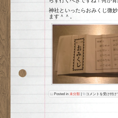
らず行くべきですね！何か背
神社といったらおみくじ微妙
ます＾＾。
明
Posted in
未分類
|
コメントを受け付け
け
ま
し
て
お
め
で