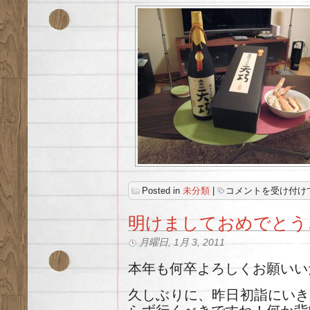
日
Posted in
未分類
|
コメントを受け付け
本
酒
明けましておめでとう
は
月曜日, 1月 3, 2011
本年も何卒よろしくお願いい
久しぶりに、昨日初詣にいき