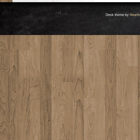
と
う
ご
Desk theme by
Nearfr
ざ
い
ま
す！
は