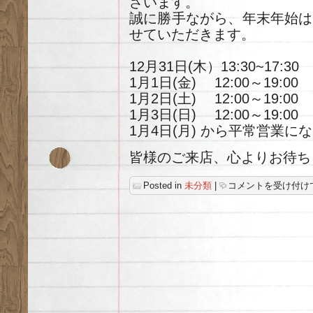
ざいます。
し
誠に勝手ながら、年末年始は
た。
は
せていただきます。
12月31日(木）13:30~17:30
1月1日(金) 12:00～19:00
1月2日(土) 12:00～19:00
1月3日(日) 12:00～19:00
1月4日(月) から平常営業に
皆様のご来店、心よりお待ち
年
Posted in
未分類
|
コメントを受け付け
末
年
始
の
営
業
時
間
の
お
知
ら
せ。
は