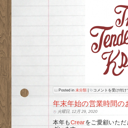
TENDERLOIN
Posted in
未分類
|
コメントを受け付け
2020~21
冬・
年末年始の営業時間の
春
が
立
火曜日, 12月 29, 2020
ち
上
が
本年も
Crear
をご愛顧いただ
り
ま