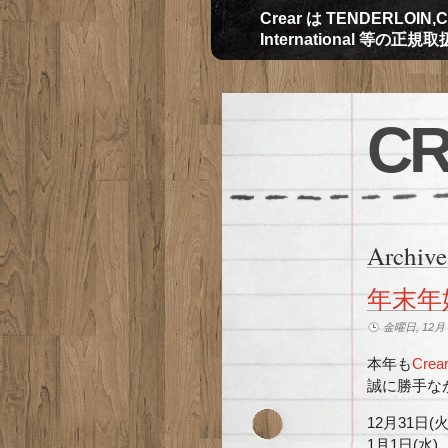
Crear は TENDERLOIN,CH
International 等の正
CR
Archive
年末年
金曜日, 12月 2
本年も
Crea
誠に勝手な
12月31日
1月1日(水) 