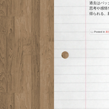
過去はバッ
思考や感情
得られる、
Posted in
未