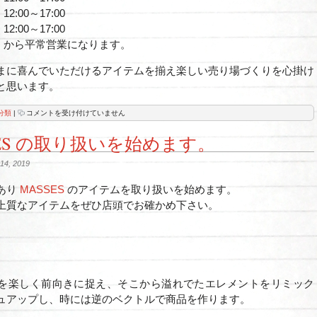
12:00～17:00
12:00～17:00
) から平常営業になります。
まに喜んでいただけるアイテムを揃え楽しい売り場づくりを心掛け
と思います。
年
分類
|
コメントを受け付けていません
末
年
SES の取り扱いを始めます。
始
の
営
4, 2019
業
時
間
あり
MASSES
のアイテムを取り扱いを始めます。
の
上質なアイテムをぜひ店頭でお確かめ下さい。
お
知
ら
せ。
は
を楽しく前向きに捉え、そこから溢れでたエレメントをリミック
ュアップし、時には逆のベクトルで商品を作ります。