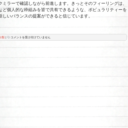
クミラーで確認しながら前進します。きっとそのフィーリングは、
など個人的な枠組みを皆で共有できるような、ポピュラリティーを
新しいバランスの提案ができると信じています。
MASSES
分類
|
コメントを受け付けていません
の
取
り
扱
い
を
始
め
ま
す。
は