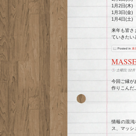
1月2日(木) 
1月3日(金) 
1月4日(土
来年も皆さ
ていきたい
Posted in
未
MAS
土曜日, 12月 1
今回ご縁が
作りこんだ
情報の混沌
ス、マッシ