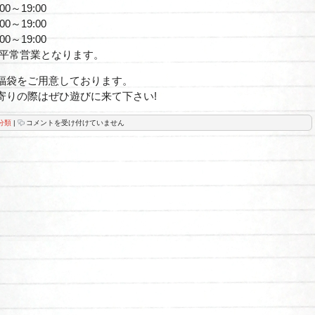
:00～19:00
:00～19:00
:00～19:00
 から平常営業となります。
福袋をご用意しております。
寄りの際はぜひ遊びに来て下さい!
年
分類
|
コメントを受け付けていません
末
年
始
営
業
時
間
の
ご
案
内
は