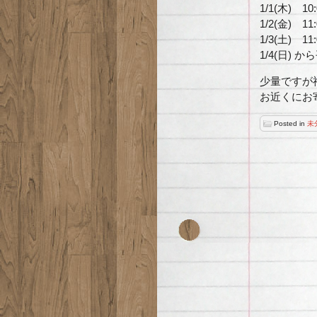
1/1(木) 10
1/2(金) 11
1/3(土) 11
1/4(日)
少量ですが
お近くにお
Posted in
未