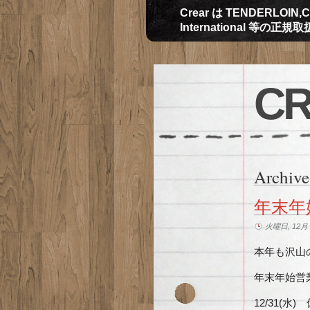
Crear は TENDERLOIN,CH
International 等の正
CR
Archive
年末年
火曜日, 12月 3
本年も沢山
年末年始営
12/31(水)