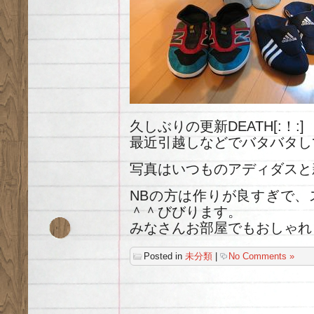
久しぶりの更新DEATH[:！:]
最近引越しなどでバタバタしてま
写真はいつものアディダスと
NBの方は作りが良すぎで、
＾＾びびります。
みなさんお部屋でもおしゃれし
Posted in
未分類
|
No Comments »