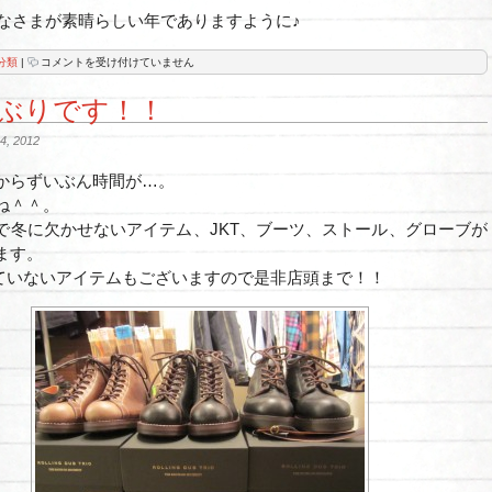
もみなさまが素晴らしい年でありますように♪
今
分類
|
コメントを受け付けていません
年
も
ぶりです！！
一
年
あ
, 2012
り
が
と
からずいぶん時間が…。
う
ね＾＾。
ご
ざ
で冬に欠かせないアイテム、JKT、ブーツ、ストール、グローブが
い
ま
ます。
し
ていないアイテムもございますので是非店頭まで！！
た。
は