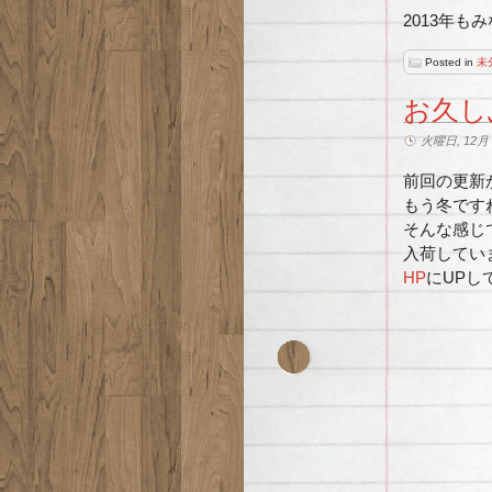
2013年
Posted in
未
お久し
火曜日, 12月 4
前回の更新
もう冬です
そんな感じ
入荷してい
HP
にUPし