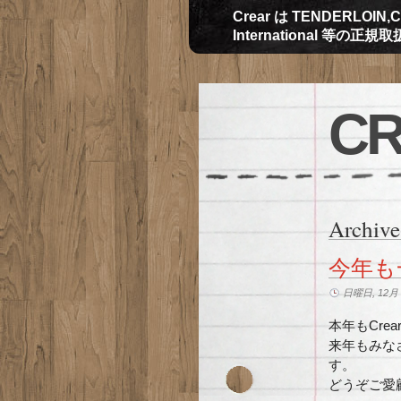
Crear は TENDERLOIN,CH
International 等の正
CR
Archive
今年も
日曜日, 12月 3
本年もCr
来年もみな
す。
どうぞご愛