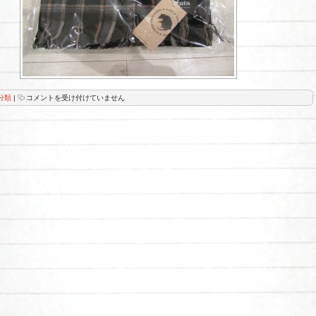
お
分類
|
コメントを受け付けていません
久
し
ぶ
り
で
す！！
は