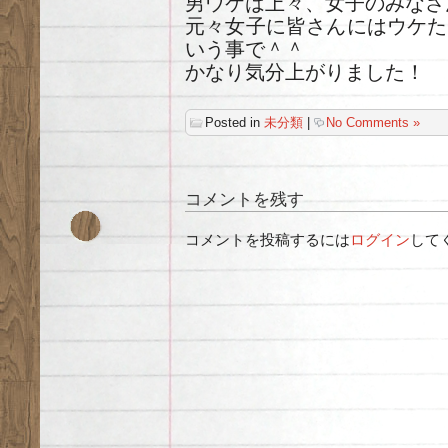
男ウケは上々、女子のみなさ
元々女子に皆さんにはウケた
いう事で＾＾
かなり気分上がりました！
Posted in
未分類
|
No Comments »
コメントを残す
コメントを投稿するには
ログイン
して