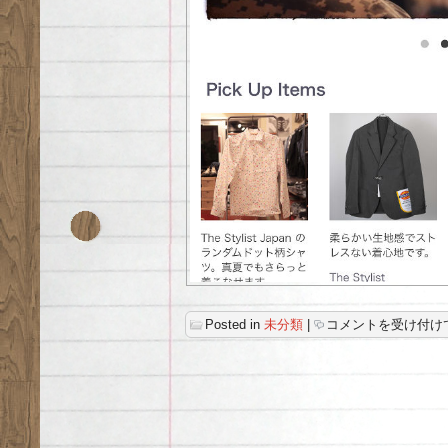
サ
Posted in
未分類
|
コメントを受け付け
イ
ト
リ
ニ
ュ
ー
ア
ル
の