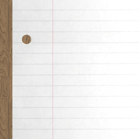
お
知
ら
せ
は