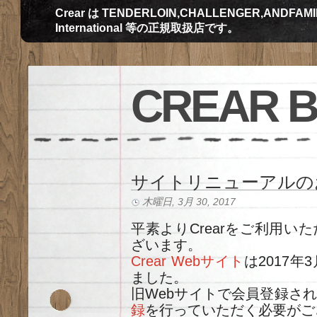
Crear は TENDERLOIN,CHALLENGER,ANDFAMILY,Th
International 等の正規取扱店です。
CREAR 
サイトリニューアルの
木曜日, 3月 30, 2017
平素よりCrearをご利用い
ざいます。
Crear Webサイト
は2017
ました。
旧Webサイトで会員登録さ
録
を行っていただく必要がご