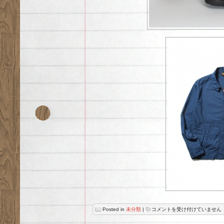
2016
Posted in
未分類
|
コメントを受け付けていません
A/W
は