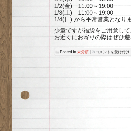
1/2(金) 11:00～19:00
1/3(土) 11:00～19:00
1/4(日) から平常営業となり
少量ですが福袋をご用意して
お近くにお寄りの際はぜひ遊
年
Posted in
未分類
|
コメントを受け付け
末
年
始
営
業
時
間
の
ご
案
内
は