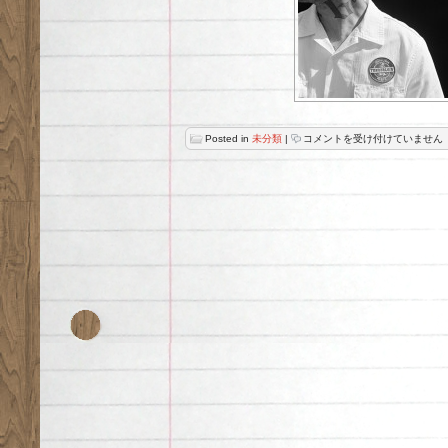
Traverse
Posted in
未分類
|
コメントを受け付けていません
Tokyo
は