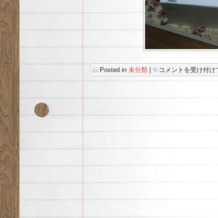
母
Posted in
未分類
|
コメントを受け付け
の
日
は