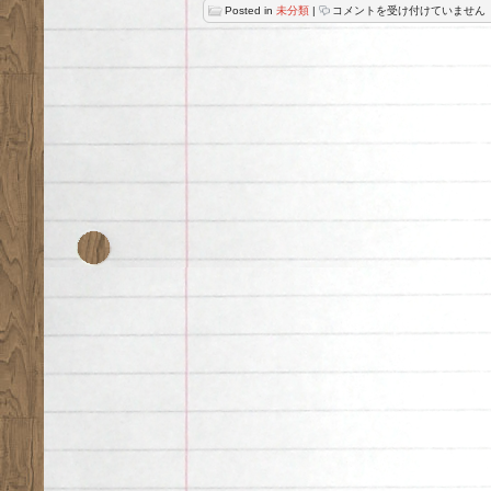
日
Posted in
未分類
|
コメントを受け付けていません
本
酒
4
は