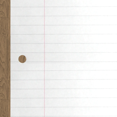
ラ
ッ
サ
は