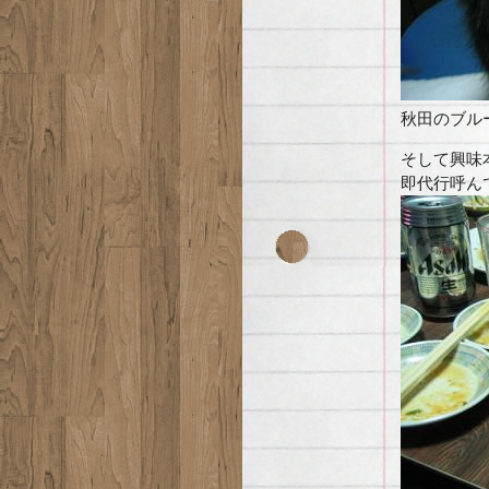
秋田のブル
そして興味
即代行呼ん