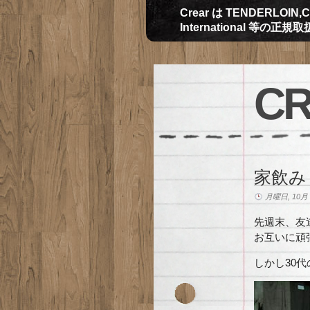
Crear は TENDERLOIN,CH
International 等の正
CR
家飲み
月曜日, 10月 4
先週末、友
お互いに頑
しかし30