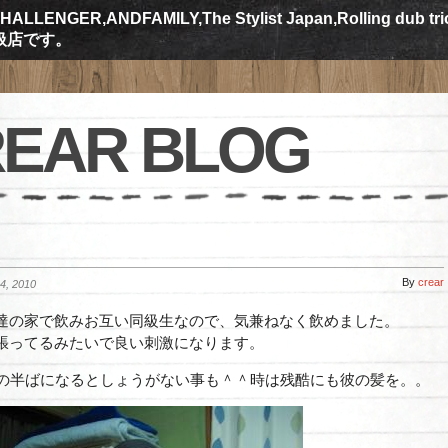
ALLENGER,ANDFAMILY,The Stylist Japan,Rolling dub tr
規取扱店です。
EAR BLOG
By
crear
, 2010
達の家で飲みお互い同級生なので、気兼ねなく飲めました。
張ってるみたいで良い刺激になります。
代の半ばになるとしょうがない事も＾＾時は残酷にも彼の髪を。。