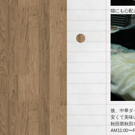
猫にも心配
後、中華ダ
安くて美味
秋田県秋田市仁
AM11:00〜