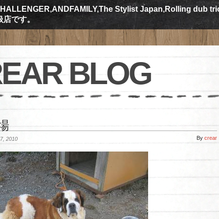
ALLENGER,ANDFAMILY,The Stylist Japan,Rolling dub tr
規取扱店です。
EAR BLOG
場
By
crear
, 2010